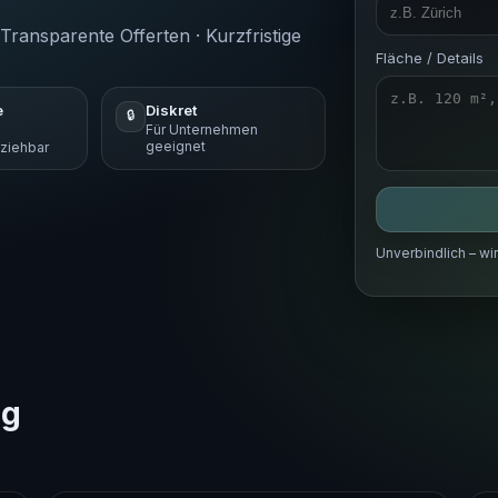
Transparente Offerten · Kurzfristige
Fläche / Details
e
Diskret
🔒
Für Unternehmen
geeignet
lziehbar
Unverbindlich – wi
ng