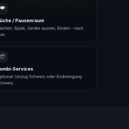
🍽️
üche / Pausenraum
lächen, Spüle, Geräte aussen, Böden – nach
lan.
📦
ombi-Services
ptional:
Umzug Schweiz
oder
Endreinigung
chweiz
.