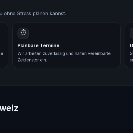
 du ohne Stress planen kannst.
⏱
Planbare Termine
D
ne
Wir arbeiten zuverlässig und halten vereinbarte
G
Zeitfenster ein.
s
hweiz