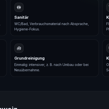
🚻
Sanitär
K
,
WC/Bad, Verbrauchsmaterial nach Absprache,
F
Hygiene-Fokus.
P
🧰
Grundreinigung
K
Einmalig: intensiver, z. B. nach Umbau oder bei
O
Neuübernahme.
S