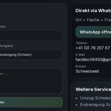
Direkt via Wha
Ort + Fläche + Fre
efon
WhatsApp öffn
Telefon
stung(en)
+41 (0) 78 257 87
E-Mail
facilitech9450@gm
Einsatz
Schweizweit
Weitere Servic
Umzug Schweiz
den
Endreinigung S