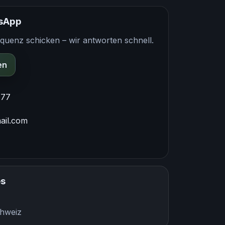
tsApp
quenz schicken – wir antworten schnell.
en
 77
ail.com
es
chweiz